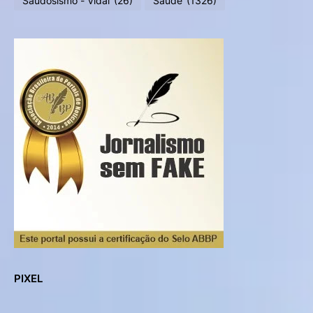
Saudosismo - Vidal
(26)
Saúde
(1326)
PIXEL