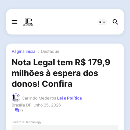
Página inicial
Destaque
Nota Legal tem R$ 179,9
milhões à espera dos
donos! Confira
Carlindo Medeiros
Lei e Política
Brasília DF
junho 25, 2026
0
Recent in Technology