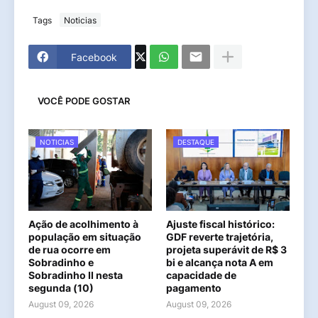
Tags
Noticias
Facebook
VOCÊ PODE GOSTAR
NOTICIAS
DESTAQUE
Ação de acolhimento à
Ajuste fiscal histórico:
população em situação
GDF reverte trajetória,
de rua ocorre em
projeta superávit de R$ 3
Sobradinho e
bi e alcança nota A em
Sobradinho II nesta
capacidade de
segunda (10)
pagamento
August 09, 2026
August 09, 2026