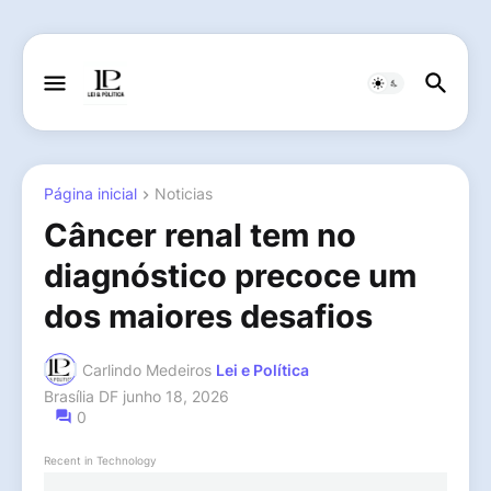
Página inicial
Noticias
Câncer renal tem no
diagnóstico precoce um
dos maiores desafios
Carlindo Medeiros
Lei e Política
Brasília DF
junho 18, 2026
0
Recent in Technology