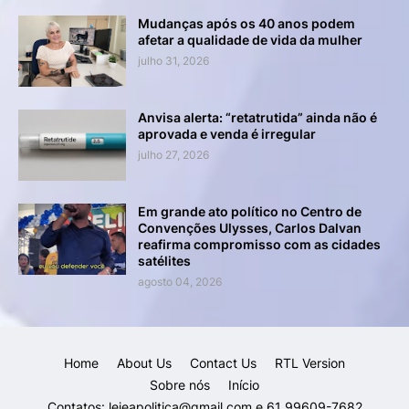
Mudanças após os 40 anos podem
afetar a qualidade de vida da mulher
julho 31, 2026
Anvisa alerta: “retatrutida” ainda não é
aprovada e venda é irregular
julho 27, 2026
Em grande ato político no Centro de
Convenções Ulysses, Carlos Dalvan
reafirma compromisso com as cidades
satélites
agosto 04, 2026
Home
About Us
Contact Us
RTL Version
Sobre nós
Início
Contatos: leieapolitica@gmail.com e 61 99609-7682