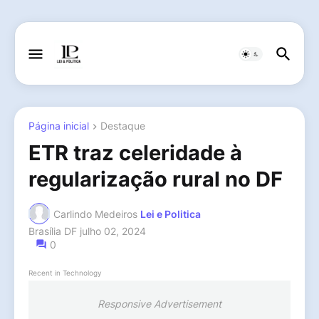
Página inicial
Destaque
ETR traz celeridade à
regularização rural no DF
Carlindo Medeiros
Lei e Politica
Brasília DF
julho 02, 2024
0
Recent in Technology
Responsive Advertisement