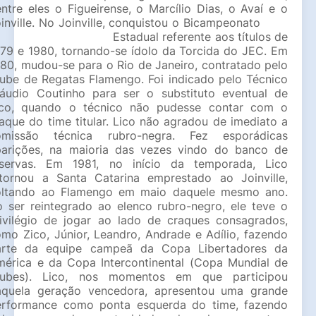
ntre eles o Figueirense, o Marcílio Dias, o Avaí e o 
inville. No Joinville, conquistou o Bicampeonato        
                                Estadual referente aos títulos de 
79 e 1980, tornando-se ídolo da Torcida do JEC. Em 
80, mudou-se para o Rio de Janeiro, contratado pelo 
ube de Regatas Flamengo. Foi indicado pelo Técnico 
áudio Coutinho para ser o substituto eventual de 
ico, quando o técnico não pudesse contar com o 
aque do time titular. Lico não agradou de imediato a 
omissão técnica rubro-negra. Fez esporádicas 
parições, na maioria das vezes vindo do banco de 
eservas. Em 1981, no início da temporada, Lico 
tornou a Santa Catarina emprestado ao Joinville, 
oltando ao Flamengo em maio daquele mesmo ano. 
 ser reintegrado ao elenco rubro-negro, ele teve o 
ivilégio de jogar ao lado de craques consagrados, 
mo Zico, Júnior, Leandro, Andrade e Adílio, fazendo 
arte da equipe campeã da Copa Libertadores da 
érica e da Copa Intercontinental (Copa Mundial de 
lubes). Lico, nos momentos em que participou 
aquela geração vencedora, apresentou uma grande 
erformance como ponta esquerda do time, fazendo 