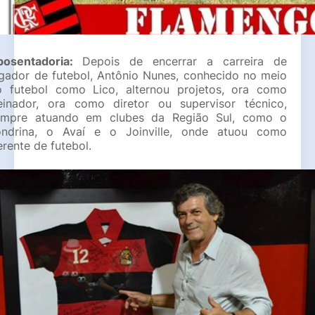
posentadoria: 
Depois de encerrar a carreira de 
gador de futebol, Antônio Nunes, conhecido no meio 
o futebol como Lico, alternou projetos, ora como 
einador, ora como diretor ou supervisor técnico, 
empre atuando em clubes da Região Sul, como o 
ondrina, o Avaí e o Joinville, onde atuou como 
rente de futebol.