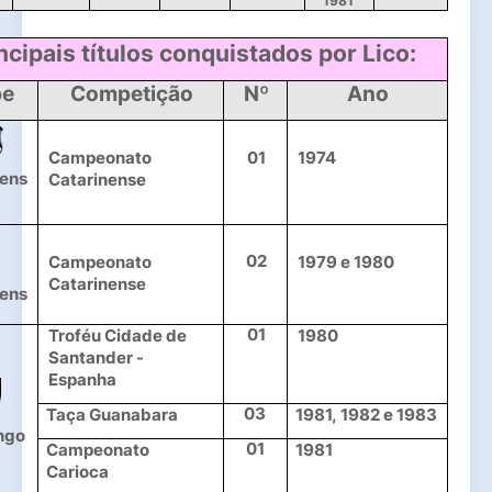
1981 
ncipais títulos conquistados por Lico:
be
Competição
Nº
Ano
Campeonato 
01
1974
rens
Catarinense
02
Campeonato 
1979 e 1980
Catarinense
rens
01
Troféu Cidade de 
1980
Santander - 
Espanha
03
Taça Guanabara
1981, 1982 e 1983
ngo
01
Campeonato 
1981
Carioca