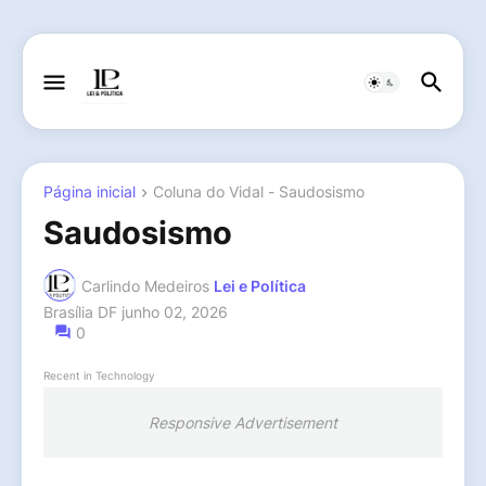
Página inicial
Coluna do Vidal - Saudosismo
Saudosismo
Carlindo Medeiros
Lei e Política
Brasília DF
junho 02, 2026
0
Recent in Technology
Responsive Advertisement