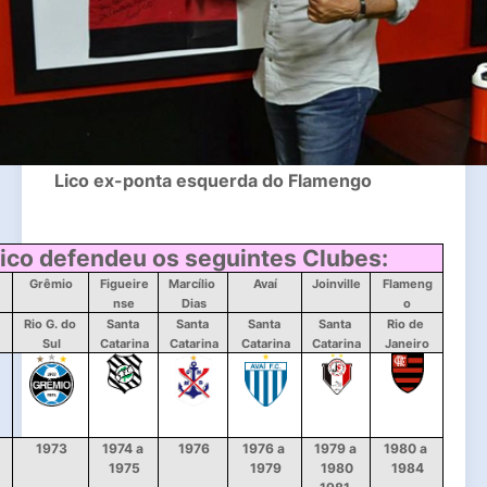
Lico ex-ponta esquerda do Flamengo
ico defendeu os seguintes Clubes:
Grêmio
Figueire
Marcílio 
Avaí
Joinville
Flameng
nse
Dias
o
Rio G. do 
Santa 
Santa 
Santa 
Santa 
Rio de 
Sul
Catarina
Catarina
Catarina
Catarina
Janeiro
1973
1974 a 
1976
1976 a 
1979 a 
1980 a 
1975
1979
1980
1984