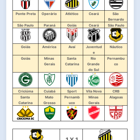
Ponte Preta
Operário 
Atlético
Ceará
São 
Bernardo
São Paulo
Paraná
Goiás
Ceará
São Paulo
Goiás
América 
Avaí
Juventud
Náutico
e
Goiás
Minas 
Santa 
Rio 
Pernambu
Gerais
Catarina
Grande 
co
do Sul
Criciúma
Cuiabá
Sport
Vila Nova
CRB
Santa 
Mato 
Pernamb
Minas 
Alagoas
Catarina
Grosso
uco
Gerais
 1 X 1