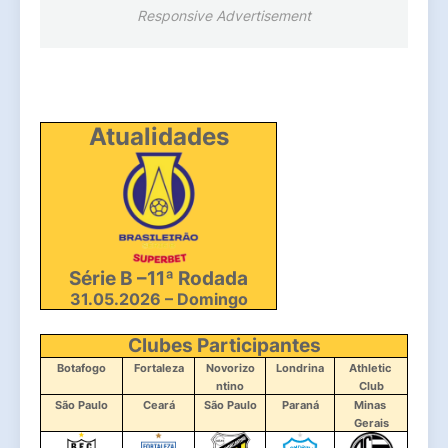
Responsive Advertisement
Atualidades
Série B –11ª Rodada
31.05.2026 – Domingo
Clubes Participantes
Botafogo
Fortaleza
Novorizo
Londrina
Athletic 
ntino
Club
São Paulo
Ceará
São Paulo
Paraná
Minas 
Gerais