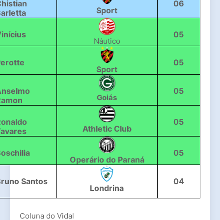
histian 
06
Sport
arletta
inícius
05
Náutico
erotte
05
Sport
nselmo 
05
Goiás
Ramon
onaldo 
05
Athletic Club
Tavares
oschilia
05
Operário do Paraná
runo Santos
04
Londrina
Coluna do Vidal