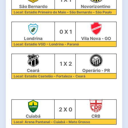
São Bernardo
Novorizontino 
Local: Estádio Primeiro de Maio – São Bernardo – São Paulo
 0 X 1
Londrina
Vila Nova - GO
Local: Estádio VGD – Londrina - Paraná
 1 X 2
Ceará
Operário - PR
Local: Estádio Castelão – Fortaleza - Ceará
 2 X 0
Cuiabá
CRB
Local: Arena Pantanal – Cuiabá – Mato Grosso