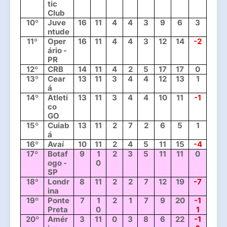
tic 
Club
10º
Juve
16
11
4
4
3
9
6
3
ntude
11º
Oper
16
11
4
4
3
12
14
-2
ário - 
PR
12º
CRB
14
11
4
2
5
17
17
0
13º
Cear
13
11
3
4
4
12
13
1
á
14º
Atleti
13
11
3
4
4
10
11
-1
co 
GO
15º
Cuiab
13
11
2
7
2
6
5
1
á
16º
Avaí
10
11
2
4
5
11
15
-4
17º
Botaf
9
1
2
3
5
11
11
0
ogo - 
0
SP
18º
Londr
8
11
2
2
7
12
19
-7
ina
19º
Ponte 
7
1
2
1
7
9
20
-1
Preta
0
1
20º
Amér
3
11
0
3
8
6
22
-1