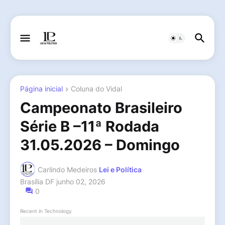
Página inicial
Coluna do Vidal
Campeonato Brasileiro
Série B –11ª Rodada
31.05.2026 – Domingo
Carlindo Medeiros
Lei e Política
Brasília DF
junho 02, 2026
0
Recent in Technology