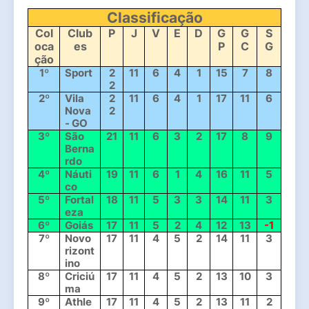
Classificação
Col
Club
P
J
V
E
D
G
G
S
oca
es
P
C
G
ção
1º
Sport
2
11
6
4
1
15
7
8
2
2º
Vila 
2
11
6
4
1
17
11
6
Nova 
2
- GO
3º
São 
21
11
6
3
2
17
8
9
Berna
rdo
4º
Náuti
19
11
6
1
4
16
11
5
co
5º
Fortal
18
11
5
3
3
14
11
3
eza
6º
Goiás
17
11
5
2
4
12
13
-1
7º
Novo
17
11
4
5
2
14
11
3
rizont
ino
8º
Criciú
17
11
4
5
2
13
10
3
ma
9º
Athle
17
11
4
5
2
13
11
2