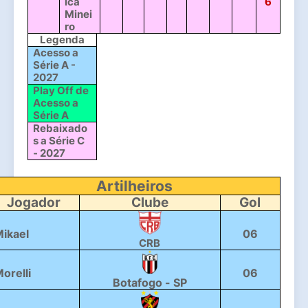
ica 
6
Minei
ro
Legenda
Acesso a 
Série A - 
2027
Play Off de 
Acesso a 
Série A
Rebaixado
s a Série C 
- 2027
Artilheiros
Jogador
Clube
Gol
ikael
06
CRB
orelli
06
Botafogo - SP