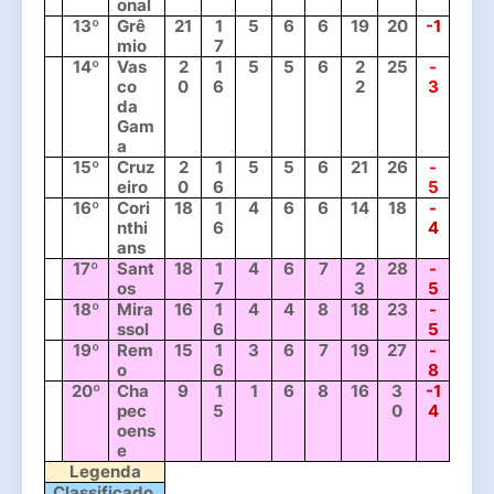
onal
13º
Grê
21
1
5
6
6
19
20
-1
mio
7
14º
Vas
2
1
5
5
6
2
25
-
co 
0
6
2
3
da 
Gam
a
15º
Cruz
2
1
5
5
6
21
26
-
eiro
0
6
5
16º
Cori
18
1
4
6
6
14
18
-
nthi
6
4
ans
17º
Sant
18
1
4
6
7
2
28
-
os
7
3
5
18º
Mira
16
1
4
4
8
18
23
-
ssol
6
5
19º
Rem
15
1
3
6
7
19
27
-
o
6
8
20º
Cha
9
1
1
6
8
16
3
-1
pec
5
0
4
oens
e
Legenda
Classificado