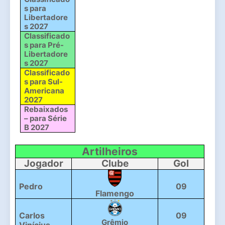
s para 
Libertadore
s 2027
Classificado
s para Pré-
Libertadore
s 2027
Classificado
s para Sul-
Americana 
2027
Rebaixados 
– para Série 
B 2027
Artilheiros
Jogador
Clube
Gol
Pedro
09
Flamengo
Carlos 
09
Grêmio