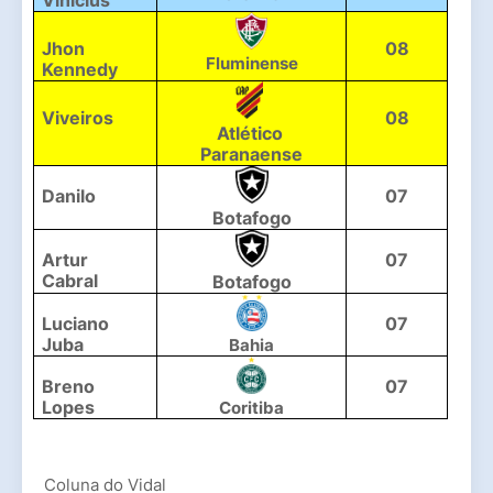
Vinícius 
Jhon 
08
Fluminense
Kennedy
Viveiros
08
Atlético 
Paranaense
Danilo
07
Botafogo
Artur 
07
Cabral
Botafogo
Luciano 
07
Juba
Bahia
Breno 
07
Lopes
Coritiba
Coluna do Vidal