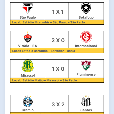
  1 X 1
São Paulo
Botafogo
Local:  Estádio Murumbis – São Paulo – São Paulo
  2 X 0
Vitória - BA
Internacional
Local: Estádio Barradão – Salvador - Bahia
  1 X 0
Fluminense
Mirassol
Local:  Estádio Maião – Mirassol – São Paulo
  3 X 2
Grêmio
Santos