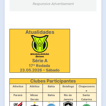
Responsive Advertisement
Atualidades
Série A
17ª Rodada 
23.05.2026 – Sábado
Clubes Participantes
Athetico
Atlético
Bahia
Botafogo
Chapecoens
e
Paraná
Minas 
Bahia
Rio de 
Santa 
Gerais
Janeiro
Catarina