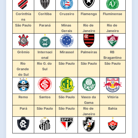
Corinthia
Coritiba
Cruzeiro
Flamengo
Fluminense
ns
São Paulo
Paraná
Minas 
Rio de 
Rio de 
Gerais
Janeiro
Janeiro
Grêmio
Internaci
Mirassol
Palmeiras
RB 
onal
Bragantino
Rio 
Rio G. do 
São Paulo
São Paulo
São Paulo
Grande 
Sul
do Sul
Remo
Santos
São Paulo
Vasco da 
Vitória
Gama
Pará
São Paulo
São Paulo
Rio de 
Bahia
Janeiro