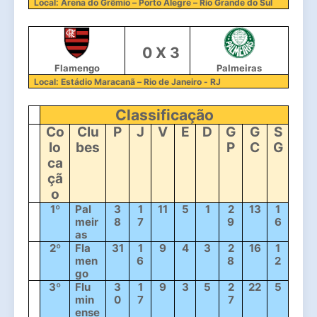
Local: Arena do Grêmio – Porto Alegre – Rio Grande do Sul
  0 X 3
Flamengo
Palmeiras
Local: Estádio Maracanã – Rio de Janeiro - RJ
Classificação
Co
Clu
P
J
V
E
D
G
G
S
lo
bes
P
C
G
ca
çã
o
1º
Pal
3
1
11
5
1
2
13
1
meir
8
7
9
6
as
2º
Fla
31
1
9
4
3
2
16
1
men
6
8
2
go
3º
Flu
3
1
9
3
5
2
22
5
min
0
7
7
ense